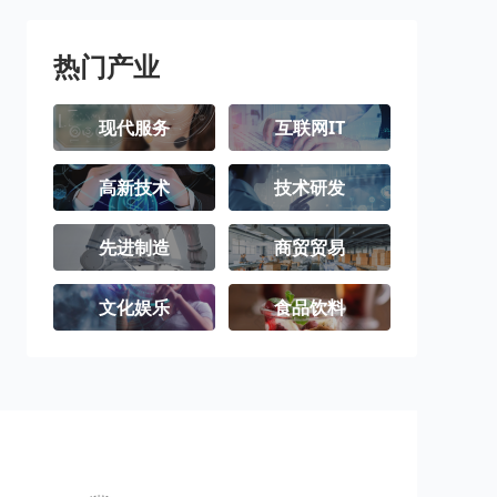
璧山区
梁平区
城口县
丰都县
垫江县
武隆区
热门产业
忠县
开州区
云阳县
现代服务
互联网IT
奉节县
巫山县
巫溪县
高新技术
技术研发
石柱土家族自
秀山土家族苗
酉阳土家族苗
治县
族自治县
族自治县
彭水苗族土家
江津区
合川区
先进制造
商贸贸易
族自治县
永川区
南川区
文化娱乐
食品饮料