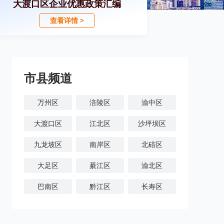
大渡口区企业优惠政策汇编
查看详情 >
市县频道
万州区
涪陵区
渝中区
大渡口区
江北区
沙坪坝区
九龙坡区
南岸区
北碚区
大足区
綦江区
渝北区
巴南区
黔江区
长寿区
潼南区
铜梁区
荣昌区